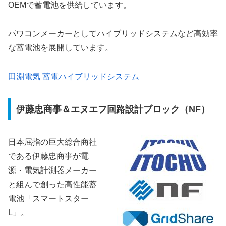
OEMで蓄電池を供給しています。
パワコンメーカーとしてハイブリッドシステムなど高効率
な蓄電池を展開しています。
田淵電気 蓄電ハイブリッドシステム
伊藤忠商事＆エヌエフ回路設計ブロック（NF）
日本屈指の巨大総合商社
である伊藤忠商事が電
源・電気計測器メーカー
と組んで創った高性能蓄
電池「スマートスター
L」。