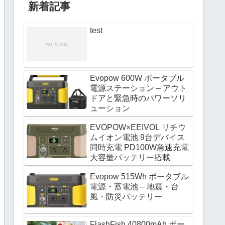
新着記事
test
Evopow 600W ポータブル
電源ステーション – アウト
ドアと緊急時のパワーソリ
ューション
EVOPOW×EEIVOL リチウ
ムイオン電池 9台デバイス
同時充電 PD100W急速充電
大容量バッテリー搭載
Evopow 515Wh ポータブル
電源・蓄電池 – 地震・台
風・防災バッテリー
FlashFish 40800mAh ポー