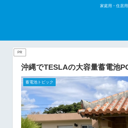
家庭用・住居用
PR
沖縄でTESLAの大容量蓄電池P
蓄電池トピック