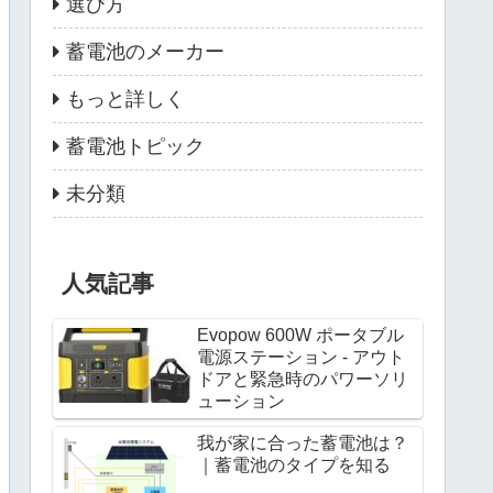
選び方
蓄電池のメーカー
もっと詳しく
蓄電池トピック
未分類
人気記事
Evopow 600W ポータブル
電源ステーション - アウト
ドアと緊急時のパワーソリ
ューション
我が家に合った蓄電池は？
｜蓄電池のタイプを知る