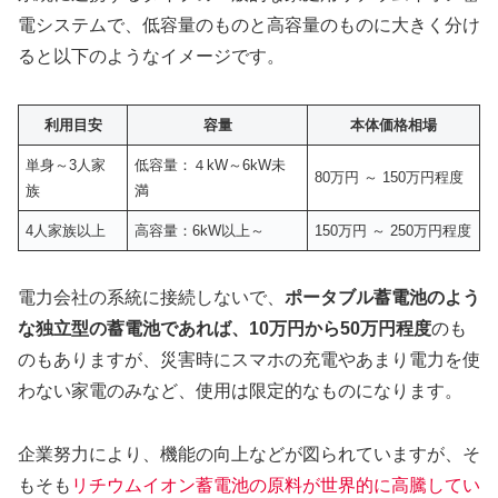
電システムで、低容量のものと高容量のものに大きく分け
ると以下のようなイメージです。
利用目安
容量
本体価格相場
単身～3人家
低容量：４kW～6kW未
80万円 ～ 150万円程度
族
満
4人家族以上
高容量：6kW以上～
150万円 ～ 250万円程度
電力会社の系統に接続しないで、
ポータブル蓄電池のよう
な独立型の蓄電池であれば、10万円から50万円程度
のも
のもありますが、災害時にスマホの充電やあまり電力を使
わない家電のみなど、使用は限定的なものになります。
企業努力により、機能の向上などが図られていますが、そ
もそも
リチウムイオン蓄電池の原料が世界的に高騰してい