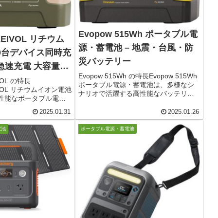
Evopow 515Wh ポータブル電
EEIVOL リチウム
源・蓄電池 – 地震・台風・防
9台デバイス同時充
災バッテリー
W急速充電 大容量バ
Evopow 515Wh の特長Evopow 515Wh
載
VOL の特長
ポータブル電源・蓄電池は、多様なシ
IVOL リチウムイオン電池
ナリオで活躍する高性能なバッテリー
性能なポータブル電源
です。この商品の特長は、以下の点に
の最大の特長は、同時
あります。高容量: 515Wh の大容量バ
2025.01.31
2025.01.26
スを充電できる能力で
ッテリーを搭載しており、スマートフ
ォン、タブレット、ノ
ォン...
電池
ポータブル電源・蓄電池
ラなど、...