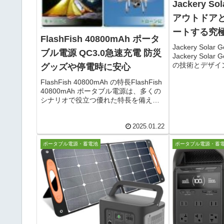
Jackery Sol
アウトドア
ートする究
FlashFish 40800mAh ポータ
源
Jackery Solar
ブル電源 QC3.0急速充電 防災
Jackery Solar
の技術とデザイ
グッズや停電時に安心
ブル電源です。こ
FlashFish 40800mAh の特長FlashFish
高容量バッテリ
40800mAh ポータブル電源は、多くの
ャンプやフ...
シナリオで役立つ優れた特長を備えて
います。- 大容量バッテリー:
40800mAh の大容量バッテリーを搭載
2025.01.22
しており、スマートフォンを...
ポータブル電源・蓄電池
ポータブル電源・蓄