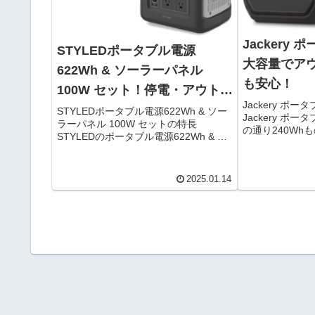
Jackery 
STYLEDポータブル電源
大容量でア
622Wh & ソーラーパネル
も安心！
100W セット！停電・アウトド
Jackery ポー
アに最適
STYLEDポータブル電源622Wh & ソー
Jackery ポ
ラーパネル 100W セットの特長
の通り240Wh
STYLEDのポータブル電源622Wh & ソ
手の良い蓄電池
ーラーパネル 100W セットは、スマホ
泊などのアウト
やノートPCから、ライトやミニ冷蔵庫
ホやカメラ、ド
まで、幅広いデバイスを効率的に給電
2025.01.14
の家...
でき...