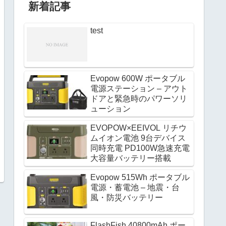
新着記事
test
Evopow 600W ポータブル
電源ステーション – アウト
ドアと緊急時のパワーソリ
ューション
EVOPOW×EEIVOL リチウ
ムイオン電池 9台デバイス
同時充電 PD100W急速充電
大容量バッテリー搭載
Evopow 515Wh ポータブル
電源・蓄電池 – 地震・台
風・防災バッテリー
FlashFish 40800mAh ポー