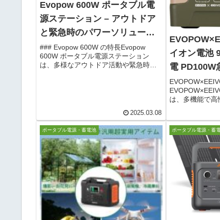
Evopow 600W ポータブル電
源ステーション – アウトドア
と緊急時のパワーソリューシ
EVOPOW×
ョン
### Evopow 600W の特長Evopow
イオン電池 
600W ポータブル電源ステーション
は、多様なアウトドア活動や緊急時の
電 PD100
電力需要を満たすための理想的なツー
ッテリー搭
EVOPOW×EEI
ルです。以下の特長が注目されます。
EVOPOW×EE
大容量と高出力: 622Whのリチウムイオ
は、多機能で高
ンバッテ...
です。この商品
2025.03.08
に9台のデバイ
す。スマートフ
ポータブル電源・蓄電池
ポータブル電源・蓄
ートブック、カメ