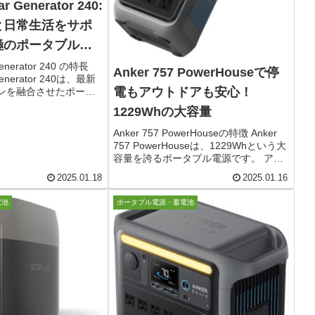
ar Generator 240:
と日常生活をサポ
極のポータブル電
 Generator 240 の特長
Anker 757 PowerHouseで停
 Generator 240は、最新
電もアウトドアも安心！
ンを融合させたポータ
の商品は、240Whの
1229Whの大容量
ーを搭載しており、キ
Anker 757 PowerHouseの特徴 Anker
757 PowerHouseは、1229Whという大
容量を誇るポータブル電源です。 アウ
トドア活動やキャンプ、車中泊の電源
2025.01.18
2025.01.16
供給だけでなく、突然の停電時にも頼
りになるアイテムです。 ...
電池
ポータブル電源・蓄電池